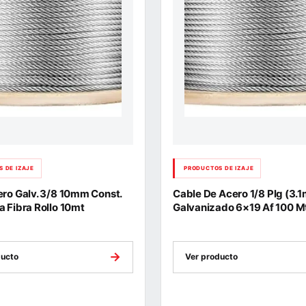
 DE IZAJE
PRODUCTOS DE IZAJE
ro Galv. 3/8 10mm Const.
Cable De Acero 1/8 Plg (3.
 Fibra Rollo 10mt
Galvanizado 6×19 Af 100 M
→
ducto
Ver producto