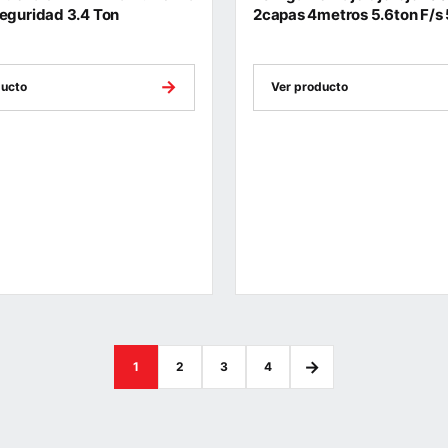
eguridad 3.4 Ton
2capas 4metros 5.6ton F/s 
→
ducto
Ver producto
→
1
2
3
4