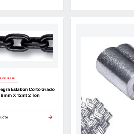
 DE IZAJE
egra Eslabon Corto Grado
 8mm X 12mt 2 Ton
→
ducto