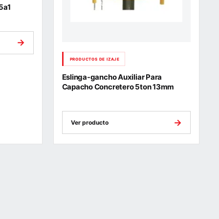
5a1
→
PRODUCTOS DE IZAJE
Eslinga-gancho Auxiliar Para
Capacho Concretero 5ton 13mm
→
Ver producto