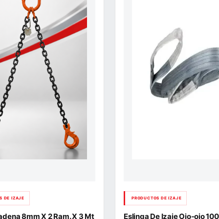
 DE IZAJE
PRODUCTOS DE IZAJE
Cadena 8mm X 2 Ram. X 3 Mt
Eslinga De Izaje Ojo-ojo 1